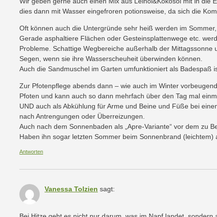
Wir geben gerne auch einen Mix aus Leinöl&Kokosöl mit in die 
dies dann mit Wasser eingefroren potionsweise, da sich die Komb
Oft können auch die Untergründe sehr heiß werden im Sommer, 
Gerade asphaltiere Flächen oder Gesteinsplattenwege etc. werde
Probleme. Schattige Wegbereiche außerhalb der Mittagssonne und
Segen, wenn sie ihre Wasserscheuheit überwinden können.
Auch die Sandmuschel im Garten umfunktioniert als Badespaß ist
Zur Pfotenpflege abends dann – wie auch im Winter vorbeugend
Pfoten und kann auch so dann mehrfach über den Tag mal einma
UND auch als Abkühlung für Arme und Beine und Füße bei eine
nach Antrengungen oder Überreizungen.
Auch nach dem Sonnenbaden als „Apre-Variante“ vor dem zu Bett
Haben ihn sogar letzten Sommer beim Sonnenbrand (leichtem) 
Antworten
Vanessa Tolzien
sagt:
Bei Hitze geht es nicht nur darum, was im Napf landet, sondern a