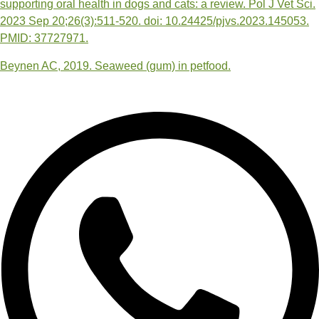
supporting oral health in dogs and cats: a review.
Pol J Vet Sci.
2023 Sep 20;26(3):511-520. doi: 10.24425/pjvs.2023.145053.
PMID: 37727971.
Beynen AC, 2019. Seaweed (gum) in petfood.