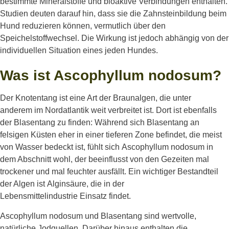
bestimmte Mineralstoffe und bioaktive Verbindungen enth
alten
.
Studien deuten darauf hin, dass sie die Zahnsteinbildung beim
Hund reduzieren k
önnen
, vermutlich über den
Speichelstoffwechsel. Die Wirkung ist jedoch abhängig von der
individuellen Situation
eines jeden Hundes.
Was ist Ascophyllum nodosum?
Der Knotentang ist eine Art der Braunalgen, die unter
anderem im Nordatlantik weit verbreitet ist. Dort ist ebenfalls
der Blasentang zu finden: Während sich Blasentang an
felsigen Küsten eher in einer tieferen Zone befindet, die meist
von Wasser bedeckt ist, fühlt sich Ascophyllum nodosum in
dem Abschnitt wohl, der beeinflusst von den Gezeiten mal
trockener und mal feuchter ausfällt. Ein wichtiger Bestandteil
der Algen ist Alginsäure, die in der
Lebensmittelindustrie Einsatz findet.
Ascophyllum nodosum und Blasentang sind wertvolle,
natürliche Jodquellen. Darüber hinaus enthalten die