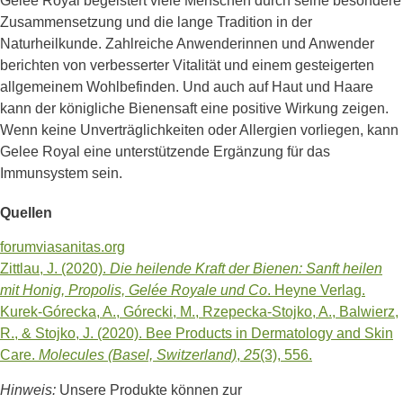
Gelee Royal begeistert viele Menschen durch seine besondere
Zusammensetzung und die lange Tradition in der
Naturheilkunde. Zahlreiche Anwenderinnen und Anwender
berichten von verbesserter Vitalität und einem gesteigerten
allgemeinem Wohlbefinden. Und auch auf Haut und Haare
kann der königliche Bienensaft eine positive Wirkung zeigen.
Wenn keine Unverträglichkeiten oder Allergien vorliegen, kann
Gelee Royal eine unterstützende Ergänzung für das
Immunsystem sein.
Quellen
forumviasanitas.org
Zittlau, J. (2020).
Die heilende Kraft der Bienen: Sanft heilen
mit Honig, Propolis, Gelée Royale und Co
. Heyne Verlag.
Kurek-Górecka, A., Górecki, M., Rzepecka-Stojko, A., Balwierz,
R., & Stojko, J. (2020). Bee Products in Dermatology and Skin
Care.
Molecules (Basel, Switzerland)
,
25
(3), 556.
Hinweis:
Unsere Produkte können zur