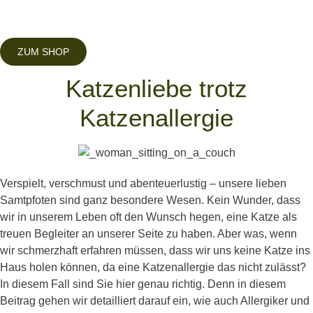
ZUM SHOP
Katzenliebe trotz
Katzenallergie
Verspielt
,
verschmust
und
abenteuerlustig
–
unsere
lieben
Samtpfoten
sind
ganz
besondere
Wesen. Kein Wunder,
dass
wir
in
unserem
Leben oft den Wunsch
hegen
,
eine
Katze
als
treuen
Begleiter
an
unserer
Seite
zu
haben
. Aber was,
wenn
wir
schmerzhaft
erfahren
müssen
,
dass
wir
uns
keine
Katze ins
Haus
holen
können
, da
eine
Katzenallergie
das
nicht
zulässt
?
In
diesem
Fall
sind
Sie
hier
genau
richtig
. Denn in
diesem
Beitrag
gehen
wir
detailliert
darauf
ein
,
wie
auch
Allergiker
und