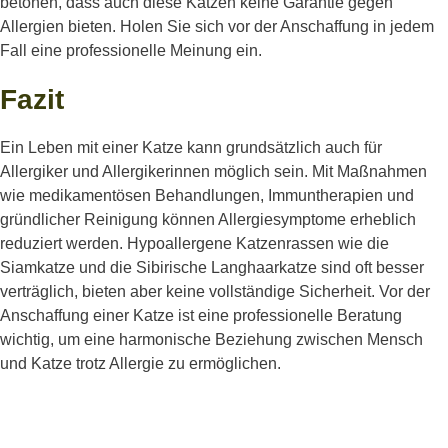
betonen, dass auch diese Katzen keine Garantie gegen
Allergien bieten. Holen Sie sich vor der Anschaffung in jedem
Fall eine professionelle Meinung ein.
Fazit
Ein Leben
mit
einer
Katze
kann
grundsätzlich
auch
für
Allergiker
und
Allergikerinnen
möglich
sein. Mit
Maßnahmen
wie
medikamentösen
Behandlungen
,
Immuntherapien
und
gründlicher
Reinigung
können
Allergiesymptome
erheblich
reduziert
werden
.
Hypoallergene
Katzenrassen
wie
die
Siamkatze
und die
Sibirische
Langhaarkatze
sind
oft
besser
verträglich
,
bieten
aber
keine
vollständige
Sicherheit.
Vor
der
Anschaffung
einer
Katze
ist
eine
professionelle
Beratung
wichtig
, um
eine
harmonische
Beziehung
zwischen
Mensch
und Katze
trotz
Allergie
zu
ermöglichen
.