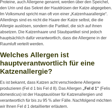
Proteine
,
auch
Allergene
genannt
,
werden
über
den
Speichel
,
den
Urin
und das
Sekret
der
Hautdrüsen
der Katze
abgegeben
.
Im
Volksmund
spricht
man oft von
einer
„
Katzenhaarallergie
“.
Allerdings
sind
es
nicht
die Haare der Katze
selbst
, die
die
Allergie
auslösen
,
sondern
die
Partikel
, die
sich
auf
ihnen
absetzen
. Die
Katzenhaare
und
Staubpartikel
sind
jedoch
hauptsächlich
dafür
verantwortlich
,
dass
die Allergene in der
Raumluft
verteilt
werden
.
Welches Allergen ist
hauptverantwortlich für eine
Katzenallergie?
Es
ist
bekannt
,
dass
Katzen
acht
verschiedene
Allergene
produzieren
(
Fel
d 1 bis
Fel
d 8). Das Allergen
„
Fel
d
1“
(
Felis
domesticus
)
ist
der
Hauptauslöser
für
Katzenallergien
und
verantwortlich
für bis
zu
95 %
aller
Fälle
.
Nachfolgend
möchten
wir
Ihnen
Fel
d 1
detaillierter
erläutern
.