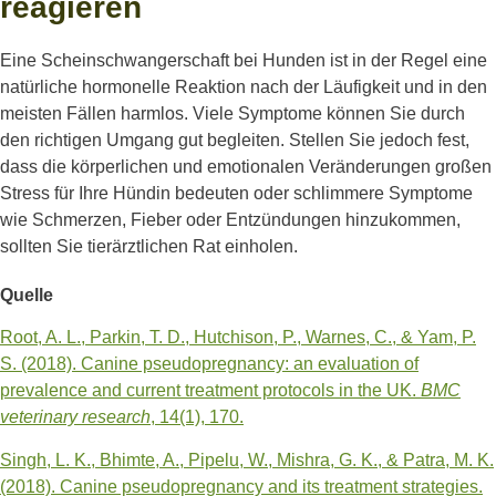
reagieren
Eine Scheinschwangerschaft bei Hunden ist in der Regel eine
natürliche hormonelle Reaktion nach der Läufigkeit und in den
meisten Fällen harmlos. Viele Symptome können Sie durch
den richtigen Umgang gut begleiten. Stellen Sie jedoch fest,
dass die körperlichen und emotionalen Veränderungen großen
Stress für Ihre Hündin bedeuten oder schlimmere Symptome
wie Schmerzen, Fieber oder Entzündungen hinzukommen,
sollten Sie tierärztlichen Rat einholen.
Quelle
Root, A. L., Parkin, T. D., Hutchison, P., Warnes, C., & Yam, P.
S. (2018). Canine pseudopregnancy: an evaluation of
prevalence and current treatment protocols in the UK.
BMC
veterinary research
, 14(1), 170.
Singh, L. K., Bhimte, A., Pipelu, W., Mishra, G. K., & Patra, M. K.
(2018). Canine pseudopregnancy and its treatment strategies.