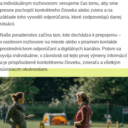
a individuálnym rozhovorom: venujeme čas tomu, aby sme
presne pochopili konkrétneho človeka alebo zviera a na
základe toho vyvodili odporúčania, ktoré zodpovedajú danej
situácii.
Naše poradenstvo začína tam, kde dochádza k prepojeniu –
v osobnom rozhovore na mieste alebo v priamom kontakte
prostredníctvom odporúčaní a digitálnych kanálov. Potom sa
vyvíja individuálne, v závislosti od tejto prvej výmeny informácií
a je prispôsobené konkrétnemu človeku, zvieraťu a všetkým
súvisiacim okolnostiam.