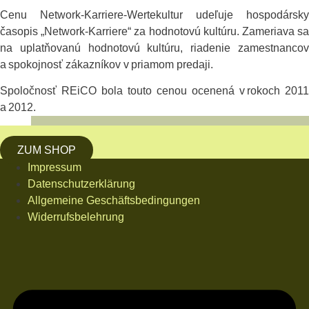
Cenu Network-Karriere-Wertekultur udeľuje hospodársky
časopis „Network-Karriere“ za hodnotovú kultúru. Zameriava sa
na uplatňovanú hodnotovú kultúru, riadenie zamestnancov
a spokojnosť zákazníkov v priamom predaji.
Spoločnosť REiCO bola touto cenou ocenená v rokoch 2011
a 2012.
ZUM SHOP
Impressum
Datenschutzerklärung
Allgemeine Geschäftsbedingungen
Widerrufsbelehrung