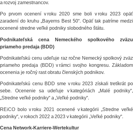
a rozvoj zamestnancov.
Po prvom ocenení v roku 2020 sme boli v roku 2023 opäť
zaradení do kruhu „Bayerns Best 50“. Opäť tak patríme medzi
ocenené stredne veľké podniky slobodného štátu.
Podnikateľská cena Nemeckého spolkového zväzu
priameho predaja (BDD)
Podnikateľskú cenu udeľuje raz ročne Nemecký spolkový zväz
priameho predaja (BDD) v rámci svojho kongresu. Základom
ocenenia je ročný rast obratu členských podnikov.
Podnikateľskú cenu BDD sme v roku 2023 získali tretíkrát po
sebe. Ocenenie sa udeľuje v kategóriách „Malé podniky“,
„Stredne veľké podniky“ a „Veľké podniky“.
REiCO bolo v roku 2021 ocenené v kategórii „Stredne veľké
podniky“, v rokoch 2022 a 2023 v kategórii „Veľké podniky“.
Cena Network-Karriere-Wertekultur