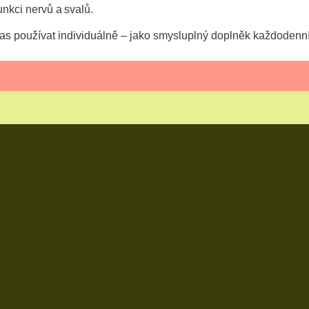
unkci nervů a svalů.
ěs řas používat individuálně – jako smysluplný doplněk každode