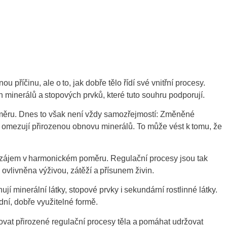
 příčinu, ale o to, jak dobře tělo řídí své vnitřní procesy.
un minerálů a stopových prvků, které tuto souhru podporují.
poměru. Dnes to však není vždy samozřejmostí: Změněné
 omezují přirozenou obnovu minerálů. To může vést k tomu, že
avzájem v harmonickém poměru. Regulační procesy jsou tak
 ovlivněna výživou, zátěží a přísunem živin.
minerální látky, stopové prvky i sekundární rostlinné látky.
dní, dobře využitelné formě.
at přirozené regulační procesy těla a pomáhat udržovat