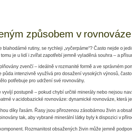
ozeným způsobem v rovnováze
blahodárné rutiny, se rychleji „vyčerpáme“? Často nejde o jedinou
 tomu je u lidí i zvířat zapotřebí jemně vyladěná souhra – a přís
 doplňovány zvenčí – ideálně v rozmanité formě a ve správném 
e půda intenzivně využívá pro dosažení vysokých výnosů, často
tělo potřebuje pro udržení své rovnováhy.
e vyvíjí postupně – pokud chybí určité minerály nebo nejsou n
 patrné v acidobazické rovnováze: dynamické rovnováze, která je
u díky řasám. Řasy jsou přirozenou zásobárnou živin a obsahují 
ovány tak, aby vybrané minerální látky byly k dispozici v příro
 komponent. Rozmanitost obsažených živin může jemně podporov