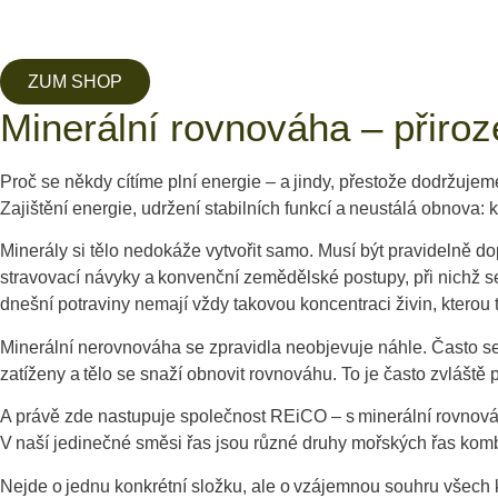
ZUM SHOP
Minerální rovnováha – přir
Proč se někdy cítíme plní energie – a jindy, přestože dodržujeme 
Zajištění energie, udržení stabilních funkcí a neustálá obnova: k
Minerály si tělo nedokáže vytvořit samo. Musí být pravidelně
stravovací návyky a konvenční zemědělské postupy, při nichž s
dnešní potraviny nemají vždy takovou koncentraci živin, kterou 
Minerální nerovnováha se zpravidla neobjevuje náhle. Často s
zatíženy a tělo se snaží obnovit rovnováhu. To je často zvláště
A právě zde nastupuje společnost REiCO – s minerální rovnováho
V naší jedinečné směsi řas jsou různé druhy mořských řas kombin
Nejde o jednu konkrétní složku, ale o vzájemnou souhru všech