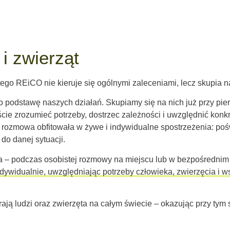
 i zwierząt
tego REiCO nie kieruje się ogólnymi zaleceniami, lecz skupia 
ako podstawę naszych działań. Skupiamy się na nich już przy p
e zrozumieć potrzeby, dostrzec zależności i uwzględnić konkr
ale by rozmowa obfitowała w żywe i indywidualne spostrzeżenia: 
o danej sytuacji.
 – podczas osobistej rozmowy na miejscu lub w bezpośrednim k
indywidualnie, uwzględniając potrzeby człowieka, zwierzęcia i w
rają ludzi oraz zwierzęta na całym świecie – okazując przy ty