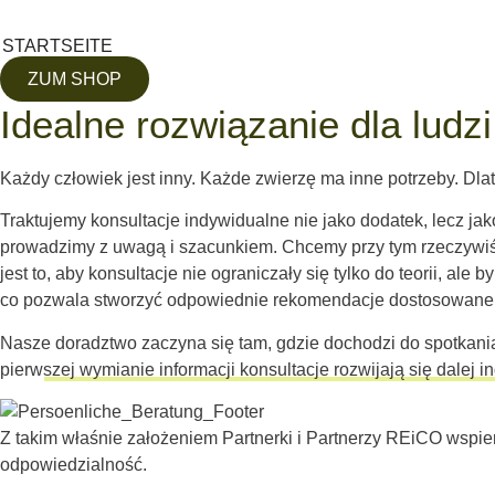
Zum
Inhalt
STARTSEITE
springen
ZUM SHOP
Idealne rozwiązanie dla ludzi
Każdy człowiek jest inny. Każde zwierzę ma inne potrzeby. Dla
Traktujemy konsultacje indywidualne nie jako dodatek, lecz j
prowadzimy z uwagą i szacunkiem. Chcemy przy tym rzeczywiści
jest to, aby konsultacje nie ograniczały się tylko do teorii, 
co pozwala stworzyć odpowiednie rekomendacje dostosowane d
Nasze doradztwo zaczyna się tam, gdzie dochodzi do spotkania
pierwszej wymianie informacji konsultacje rozwijają się dalej 
Z takim właśnie założeniem Partnerki i Partnerzy REiCO wspie
odpowiedzialność.