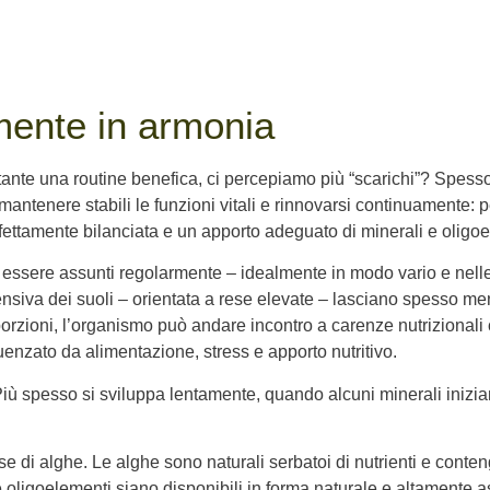
lmente in armonia
ante una routine benefica, ci percepiamo più “scarichi”? Spesso l
 mantenere stabili le funzioni vitali e rinnovarsi continuamente: 
fettamente bilanciata e un apporto adeguato di minerali e oligoe
 essere assunti regolarmente – idealmente in modo vario e nelle
tensiva dei suoli – orientata a rese elevate – lasciano spesso m
oporzioni, l’organismo può andare incontro a carenze nutrizional
uenzato da alimentazione, stress e apporto nutritivo.
Più spesso si sviluppa lentamente, quando alcuni minerali inizi
 di alghe. Le alghe sono naturali serbatoi di nutrienti e conteng
ligoelementi siano disponibili in forma naturale e altamente as