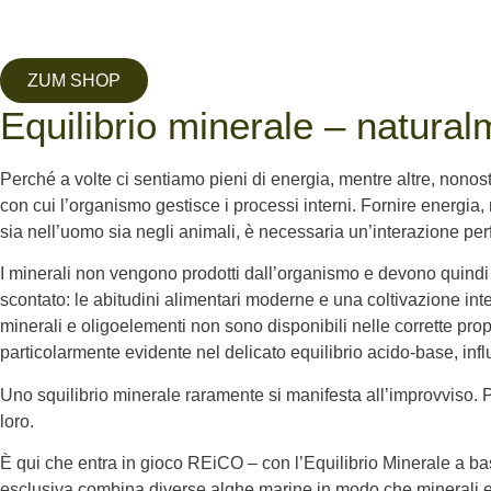
ZUM SHOP
Equilibrio minerale – natura
Perché a volte ci sentiamo pieni di energia, mentre altre, nonost
con cui l’organismo gestisce i processi interni. Fornire energia,
sia nell’uomo sia negli animali, è necessaria un’interazione per
I minerali non vengono prodotti dall’organismo e devono quindi
scontato: le abitudini alimentari moderne e una coltivazione in
minerali e oligoelementi non sono disponibili nelle corrette pr
particolarmente evidente nel delicato equilibrio acido-base, infl
Uno squilibrio minerale raramente si manifesta all’improvviso. 
loro.
È qui che entra in gioco REiCO – con l’Equilibrio Minerale a base
esclusiva combina diverse alghe marine in modo che minerali e o